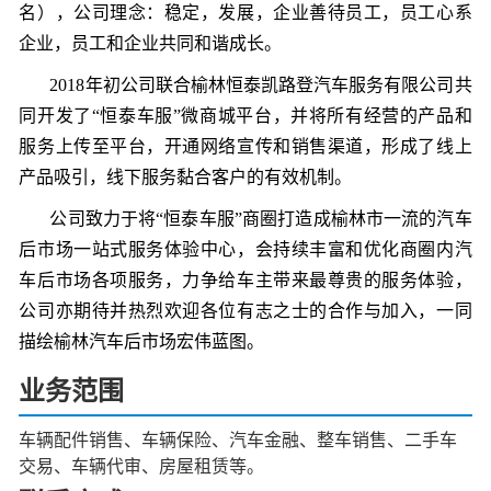
名），公司理念：稳定，发展，企业善待员工，员工心系
企业，员工和企业共同和谐成长。
2018年初公司联合榆林恒泰凯路登汽车服务有限公司共
同开发了“恒泰车服”微商城平台，并将所有经营的产品和
服务上传至平台，开通网络宣传和销售渠道，形成了线上
产品吸引，线下服务黏合客户的有效机制。
公司致力于将“恒泰车服”商圈打造成榆林市一流的汽车
后市场一站式服务体验中心，会持续丰富和优化商圈内汽
车后市场各项服务，力争给车主带来最尊贵的服务体验，
公司亦期待并热烈欢迎各位有志之士的合作与加入，一同
描绘榆林汽车后市场宏伟蓝图。
业务范围
车辆配件销售、车辆保险、汽车金融、整车销售、二手车
交易、车辆代审、房屋租赁等。