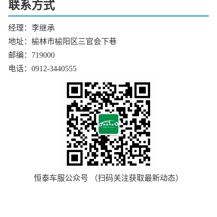
联系方式
经理：李继承
地址：榆林市榆阳区三官会下巷
邮编：719000
电话：0912-3440555
恒泰车服公众号 （扫码关注获取最新动态）