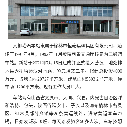
大柳塔汽车站隶属于榆林市恒泰运输集团有限公司，
始
建于1991年9月，1992年11月被陕西省交通厅核定为二级汽
车站。
新站于2021年7月15日建成并正式投入营运，
地处神
木县大柳塔镇滨河南路，紧靠培文二中。
修建总投资4000
万元，占地面积20727平方米，
建筑面积5503.2平方米，停
车场11200平方米。
现有工作人员11人。
车站现有
山西省太原市、大同、兴县，内蒙古自治区呼
和浩特、包头，陕西省延安市、子长以及遍布榆林市各县
区、神木县部分乡镇等26条
营运线路，进站营运客车75
辆，日始发班次10班，每天始发旅客50多人次。车站按照