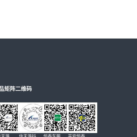
品矩阵二维码
信天游
信天游抖
恒泰车服
平安恒泰