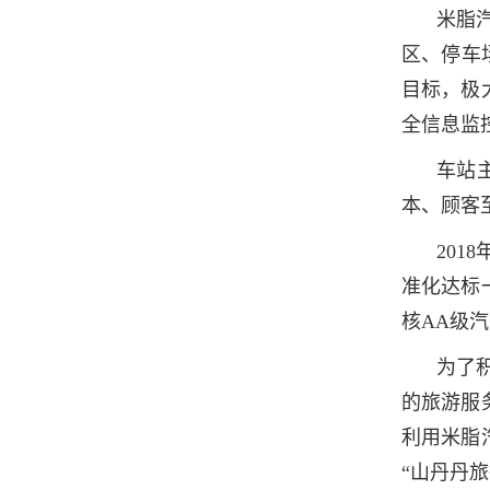
米脂
区、停车
目标，极
全信息监
车站
本、顾客
201
准化达标
核AA级
为了
的旅游服
利用米脂
“山丹丹