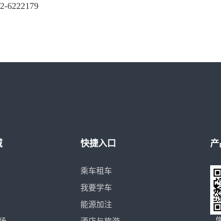
-6222179
域
快捷入口
产
乘车租车
我要学车
能源加注