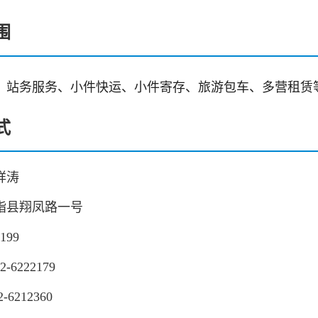
围
、站务服务、小件快运、小件寄存、旅游包车、多营租赁
式
祥涛
脂县翔凤路一号
199
-6222179
212360