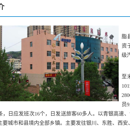
介
脂
资
级
至
1
2
员
2条，日应发班次16个，日发送旅客60多人。以青银高
主要城市和县境内全部乡镇。主要发往银川、东胜、西安