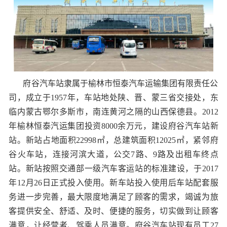
府谷汽车站隶属于榆林市恒泰汽车运输集团有限责任公
司，成立于1957年，
车站地处陕、晋、蒙三省交接处，东
临内蒙古鄂尔多斯市，南连黄河之隔的山西保德县。
2012
年
榆林恒泰汽运集团投资8000余万元，建设府谷汽车站新
站。新站
占地面积22998㎡，总建筑面积12025㎡，
紧邻府
谷火车站，连接河滨大道，公交7路、9路及出租车终点
站。新站按照交通部一级汽车客运站的标准建设，于2017
年12月26日正式投入使用
。
新车站投入使用后车站配套服
务进一步完善，最大限度地满足了顾客的需求，竭诚为旅
客提供安全、舒适、及时、便捷的服务，切实做到让顾客
满意，让经营者、驾乘人员满意。
府谷汽车站现有员工27