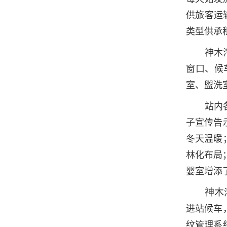
供旅客运
类型供承
神木
窗口、候
室、盥洗
站内
子宣传告
冬天温暖
林化布局
婴室增添
神木
进站候车
纹管理系