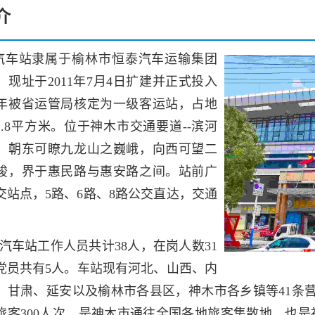
介
汽车站隶属于榆林市恒泰汽车运输集团
，现址于2011年7月4日扩建并正式投入
年被省运管局核定为一级客运站，
占地
42.8平方米。位于神木市交通要道--滨河
，朝东可瞭九龙山之巍峨，向西可望二
峻，界于惠民路与惠安路之间。站前广
交站点，5路、6路、8路公交直达，交通
汽车站工作人员
共计38
人，在岗人数31
党员共有5人。车站现有河北、山西、内
、甘肃、延安以及榆林市各县区，神木市各乡镇等41条营
旅客300人次，是神木市通往全国各地旅客集散地，也