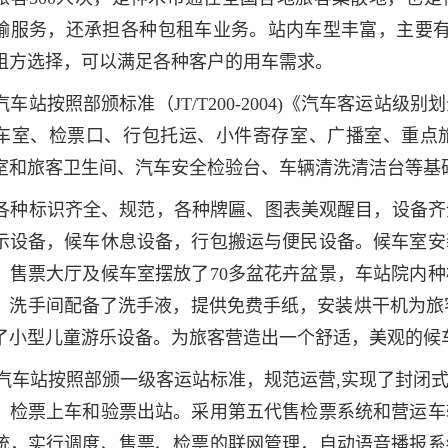
输服务，还承担各种包租车业务。站内车型丰富，主要有7座、
租方选择，可以满足各种客户的用车需求。
汽车站按照部颁标准（JT/T200-2004)《汽车客运站
车室、检票口、行包托运、小件寄存室、广播室、重点
室和旅客卫生间、汽车安全检验台、车辆清洗清洁台等基
各种标识齐全、规范，各种牌匾、图表美观醒目，设备齐
示设备，候车休息设备，行包搬运与便民设备。候车室安
；售票大厅及候车室摆放了70多盆花卉盆景，车站院内
；洗手间配备了洗手液，提供免费手纸，安装烘干机为旅客
了小型儿童游乐设备。为旅客营造出一个舒适，美观的候
汽车站按照部颁一级客运站标准，规范运营,实现了封闭
，检票上车和验票出站。采用第五代售检票系统和营运车
统，实行调度、售票、检票的联网管理，自动语音播报系