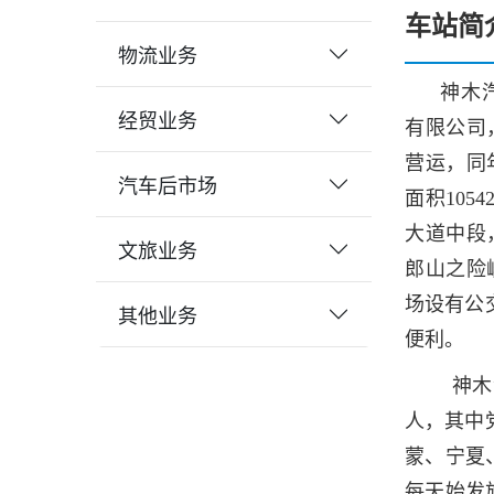
车站简
物流业务
神木
经贸业务
有限公司
营运，同
汽车后市场
面积105
大道中段
文旅业务
郎山之险
场设有公
其他业务
便利。
神木
人，其中
蒙、宁夏
每天始发